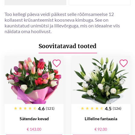
Too kellegi päeva veidi päikest selle rõõmsameelse 12
kollasest krüsanteemist koosneva kimbuga. See on
kaunistatud unimütsi ja lillevõrguga, mis on ideaalne viis
näidata oma hoolivust.
Soovitatavad tooted
4.6
4.5
(121)
(126)
Sätendav kevad
Lilleline fantaasia
€ 143.00
€ 92.00