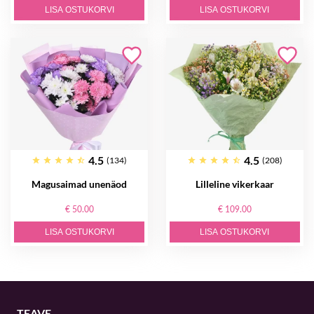
LISA OSTUKORVI
LISA OSTUKORVI
4.5
4.5
(134)
(208)
Magusaimad unenäod
Lilleline vikerkaar
€ 50.00
€ 109.00
LISA OSTUKORVI
LISA OSTUKORVI
TEAVE