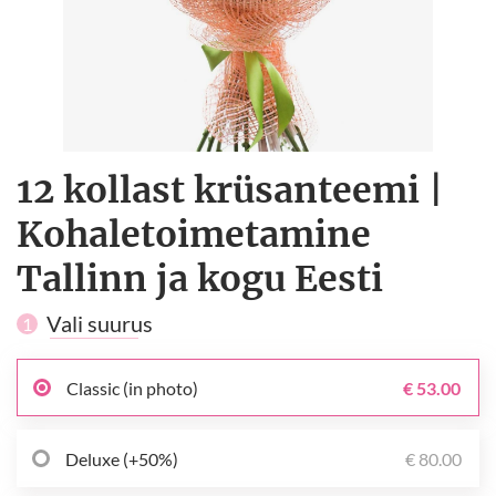
12 kollast krüsanteemi |
Kohaletoimetamine
Tallinn ja kogu Eesti
Vali suurus
1
Classic (in photo)
€ 53.00
Deluxe (+50%)
€ 80.00