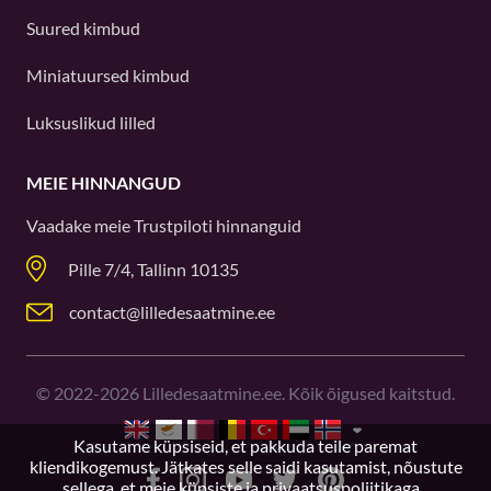
Suured kimbud
Miniatuursed kimbud
Luksuslikud lilled
MEIE HINNANGUD
Vaadake meie
Trustpiloti
hinnanguid
Pille 7/4, Tallinn 10135
contact@lilledesaatmine.ee
©
2022-2026
Lilledesaatmine.ee. Kõik õigused kaitstud.
Kasutame küpsiseid, et pakkuda teile paremat
kliendikogemust. Jätkates selle saidi kasutamist, nõustute
sellega, et meie
küpsiste ja privaatsuspoliitikaga.
.