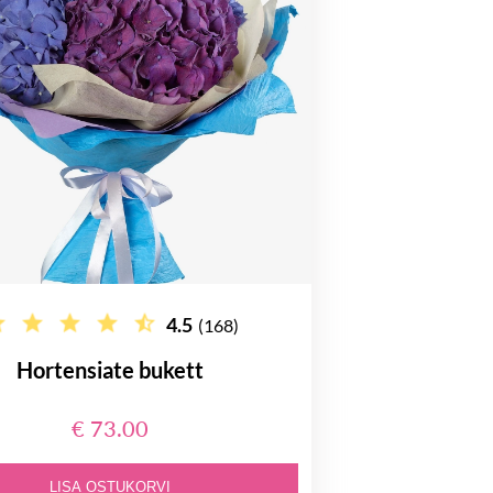
4.5
(168)
Hortensiate bukett
€ 73.00
LISA OSTUKORVI