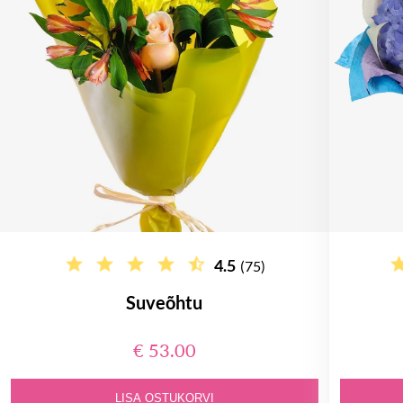
4.5
(75)
Suveõhtu
€ 53.00
LISA OSTUKORVI