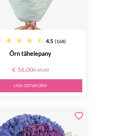
4.5
(168)
Õrn tähelepany
€ 56.00
€ 65.00
LISA OSTUKORVI