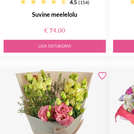
4.5
(154)
Suvine meelelolu
€ 74.00
LISA OSTUKORVI