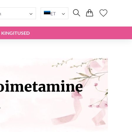
n
ET
KINGITUSED
toimetamine
i