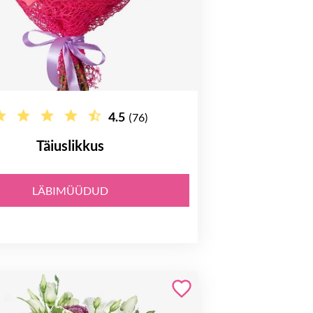
4.5
(76)
Täiuslikkus
LÄBIMÜÜDUD