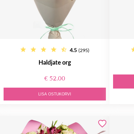
4.5
(295)
Haldjate org
€ 52.00
LISA OSTUKORVI