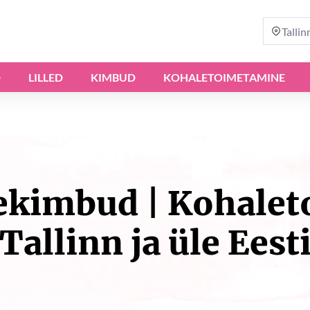
Tallin
D
LILLED
KIMBUD
KOHALETOIMETAMINE
llekimbud | Kohale
Tallinn ja üle Eest