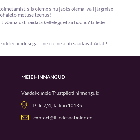
imetamist, siis oleme sinu jaoks olema: vali järgmise
 kohaletoimetuse teenus!
t võimalust näidata kellelegi, et sa hoolid? Lillede
ienditeenindusega - me oleme alati saadaval. Aitäh!
MEIE HINNANGUD
Vaadake meie
Trustpiloti
hinnanguid
Pille 7/4, Tallinn 10135
contact@lilledesaatmine.ee