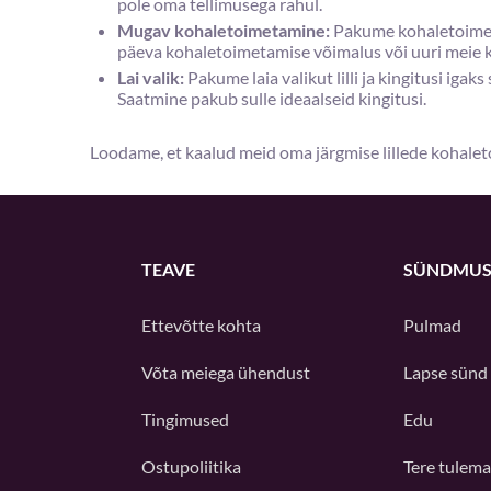
pole oma tellimusega rahul.
Mugav kohaletoimetamine:
Pakume kohaletoimetam
päeva kohaletoimetamise võimalus või uuri meie k
Lai valik:
Pakume laia valikut lilli ja kingitusi igak
Saatmine pakub sulle ideaalseid kingitusi.
Loodame, et kaalud meid oma järgmise lillede kohaleto
TEAVE
SÜNDMUS
Ettevõtte kohta
Pulmad
Võta meiega ühendust
Lapse sünd
Tingimused
Edu
Ostupoliitika
Tere tulema