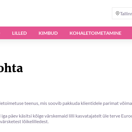
Tallin
D
LILLED
KIMBUD
KOHALETOIMETAMINE
ohta
letoimetuse teenus, mis soovib pakkuda klientidele parimat võim
iga päev käsitsi kõige värskemaid lilli kasvatajatelt üle terve Eu
 värsketest lõikelilledest.