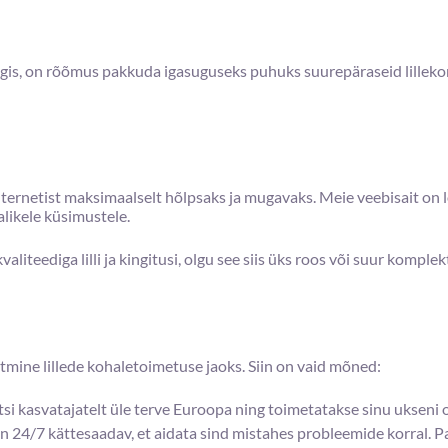
igis, on rõõmus pakkuda igasuguseks puhuks suurepäraseid lillekom
ternetist maksimaalselt hõlpsaks ja mugavaks. Meie veebisait on 
likele küsimustele.
iteediga lilli ja kingitusi, olgu see siis üks roos või suur kompl
atmine lillede kohaletoimetuse jaoks. Siin on vaid mõned:
itsi kasvatajatelt üle terve Euroopa ning toimetatakse sinu ukseni 
 24/7 kättesaadav, et aidata sind mistahes probleemide korral. P