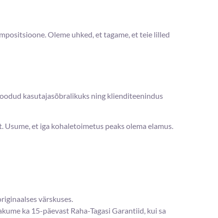
positsioone. Oleme uhked, et tagame, et teie lilled
loodud kasutajasõbralikuks ning klienditeenindus
ekt. Usume, et iga kohaletoimetus peaks olema elamus.
originaalses värskuses.
akume ka 15-päevast Raha-Tagasi Garantiid, kui sa