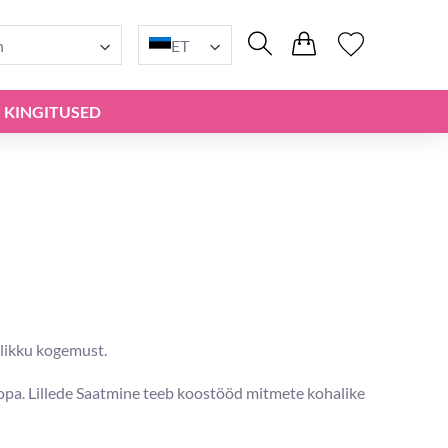
n
ET
KINGITUSED
alikku kogemust.
roopa. Lillede Saatmine teeb koostööd mitmete kohalike