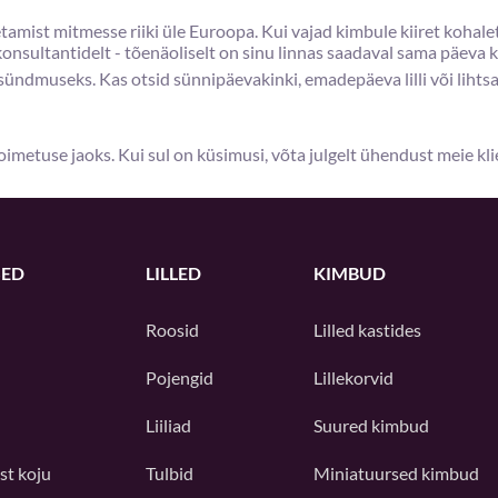
ist mitmesse riiki üle Euroopa. Kui vajad kimbule kiiret kohaleto
onsultantidelt - tõenäoliselt on sinu linnas saadaval sama päeva
s sündmuseks. Kas otsid sünnipäevakinki, emadepäeva lilli või lihtsal
imetuse jaoks. Kui sul on küsimusi, võta julgelt ühendust meie kl
ED
LILLED
KIMBUD
Roosid
Lilled kastides
Pojengid
Lillekorvid
Liiliad
Suured kimbud
st koju
Tulbid
Miniatuursed kimbud