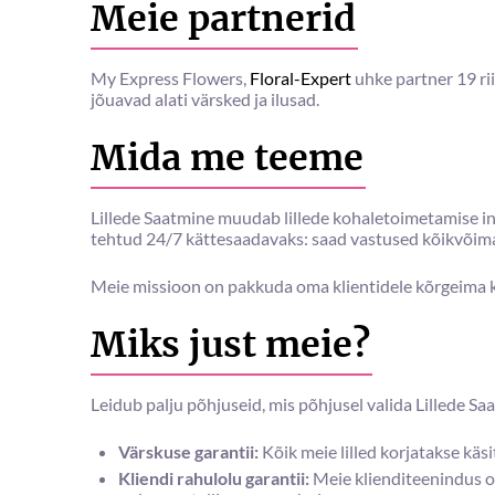
Meie partnerid
My Express Flowers,
Floral-Expert
uhke partner 19 ri
jõuavad alati värsked ja ilusad.
Mida me teeme
Lillede Saatmine muudab lillede kohaletoimetamise in
tehtud 24/7 kättesaadavaks: saad vastused kõikvõima
Meie missioon on pakkuda oma klientidele kõrgeima kval
Miks just meie?
Leidub palju põhjuseid, mis põhjusel valida Lillede Sa
Värskuse garantii:
Kõik meie lilled korjatakse käs
Kliendi rahulolu garantii:
Meie klienditeenindus on