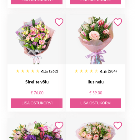
4.5
4.6
(262)
(284)
Sirelite võlu
Ilus neiu
€ 76.00
€ 59.00
LISA OSTUKORVI
LISA OSTUKORVI