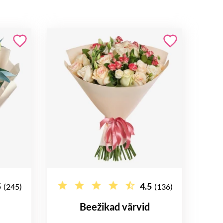
5
4.5
(245)
(136)
Beežikad värvid