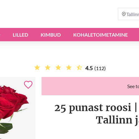
Tallin
D
LILLED
KIMBUD
KOHALETOIMETAMINE
4.5
(112)
See t
25 punast roosi
Tallinn 