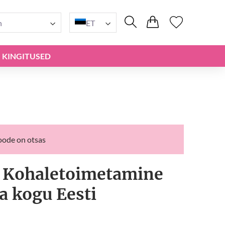
n
ET
KINGITUSED
oode on otsas
 | Kohaletoimetamine
ja kogu Eesti