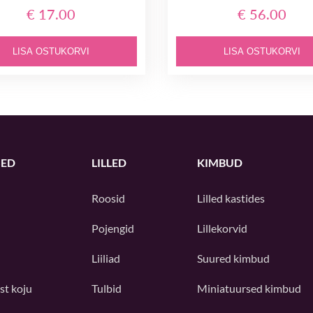
€ 17.00
€ 56.00
LISA OSTUKORVI
LISA OSTUKORVI
ED
LILLED
KIMBUD
Roosid
Lilled kastides
Pojengid
Lillekorvid
Liiliad
Suured kimbud
st koju
Tulbid
Miniatuursed kimbud