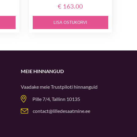
€ 163.00
LISA OSTUKORVI
MEIE HINNANGUD
Vaadake meie
Trustpiloti
hinnanguid
Pille 7/4, Tallinn 10135
contact@lilledesaatmine.ee