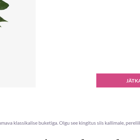
JÄTK
va klassikalise buketiga. Olgu see kingitus siis kallimale, perelii