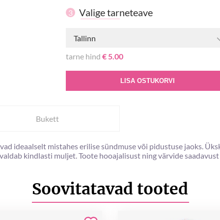
Valige tarneteave
3
Tallinn
tarne hind
€ 5.00
LISA OSTUKORVI
Bukett
d ideaalselt mistahes erilise sündmuse või pidustuse jaoks. Üksk
 avaldab kindlasti muljet. Toote hooajalisust ning värvide saadavus
Soovitatavad tooted