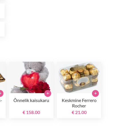
0
0
+
+
+
4-
Õnnelik kaisukaru
Keskmine Ferrero
Rocher
€ 158.00
€ 21.00