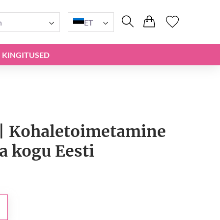
n
ET
KINGITUSED
 | Kohaletoimetamine
ja kogu Eesti