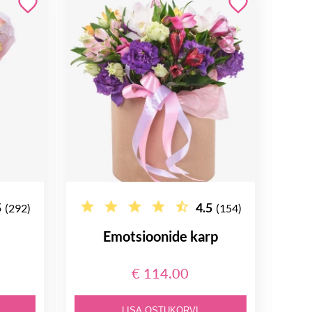
5
4.5
(292)
(154)
Emotsioonide karp
€ 114.00
LISA OSTUKORVI