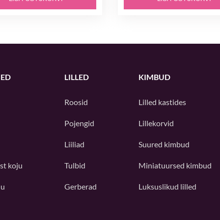
ED
LILLED
KIMBUD
Roosid
Lilled kastides
Pojengid
Lillekorvid
Liiliad
Suured kimbud
st koju
Tulbid
Miniatuursed kimbud
ju
Gerberad
Luksuslikud lilled