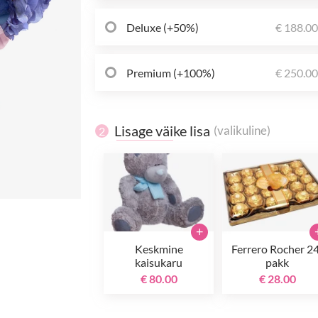
Deluxe (+50%)
€ 188.0
Premium (+100%)
€ 250.0
Lisage väike lisa
(valikuline)
2
+
Keskmine
Ferrero Rocher 2
kaisukaru
pakk
€ 80.00
€ 28.00