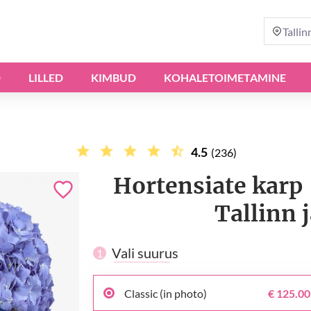
Tallin
D
LILLED
KIMBUD
KOHALETOIMETAMINE
4.5
(236)
Hortensiate karp
Tallinn 
Vali suurus
1
Classic (in photo)
€ 125.00