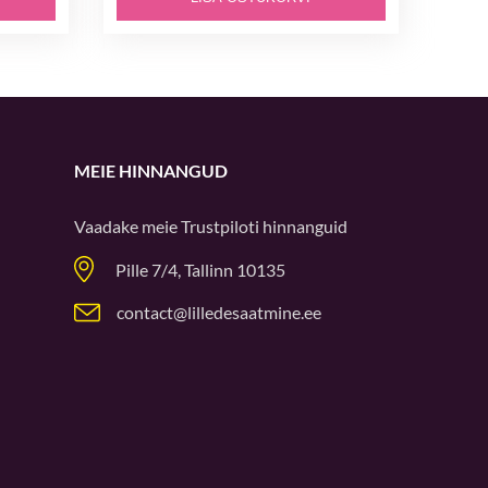
MEIE HINNANGUD
Vaadake meie
Trustpiloti
hinnanguid
Pille 7/4, Tallinn 10135
contact@lilledesaatmine.ee