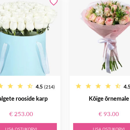
4.5
4.
(214)
lgete rooside karp
Kõige õrnemale
€ 253.00
€ 93.00
LISA OSTUKORVI
LISA OSTUKORVI