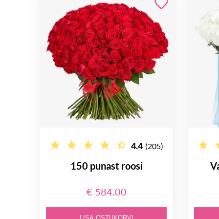
4.4
(205)
150 punast roosi
Va
€ 584.00
LISA OSTUKORVI