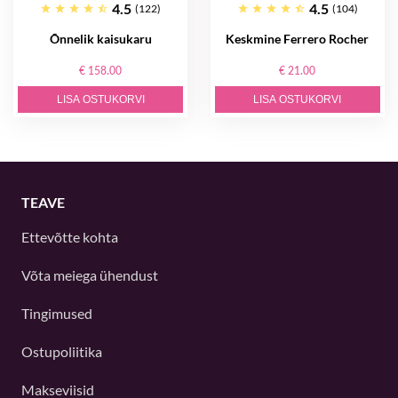
4.5
4.5
(122)
(104)
Õnnelik kaisukaru
Keskmine Ferrero Rocher
€ 158.00
€ 21.00
LISA OSTUKORVI
LISA OSTUKORVI
TEAVE
Ettevõtte kohta
Võta meiega ühendust
Tingimused
Ostupoliitika
Makseviisid