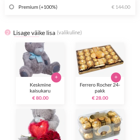
Premium (+100%)
€ 144.00
Lisage väike lisa
(valikuline)
2
+
+
Keskmine
Ferrero Rocher 24-
kaisukaru
pakk
€ 80.00
€ 28.00