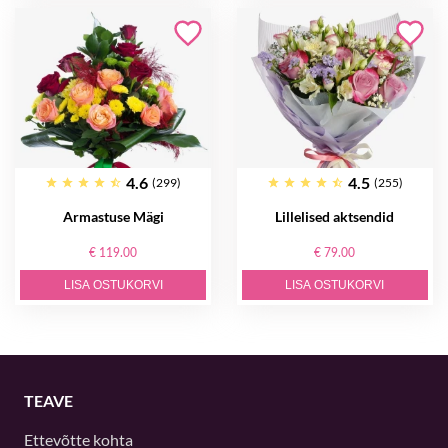
4.6
4.5
(299)
(255)
Armastuse Mägi
Lillelised aktsendid
€ 119.00
€ 79.00
LISA OSTUKORVI
LISA OSTUKORVI
TEAVE
Ettevõtte kohta