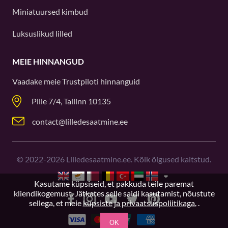
Miniatuursed kimbud
Luksuslikud lilled
MEIE HINNANGUD
Vaadake meie
Trustpiloti
hinnanguid
Pille 7/4, Tallinn 10135
contact@lilledesaatmine.ee
©
2022-2026
Lilledesaatmine.ee. Kõik õigused kaitstud.
Kasutame küpsiseid, et pakkuda teile paremat
kliendikogemust. Jätkates selle saidi kasutamist, nõustute
sellega, et meie
küpsiste ja privaatsuspoliitikaga.
.
OK