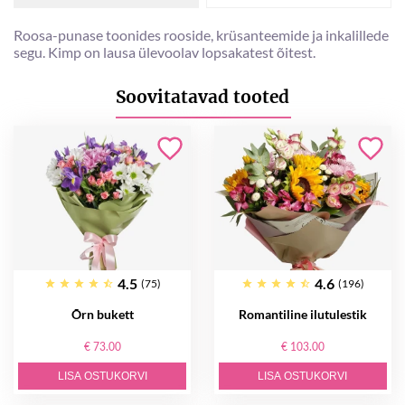
Roosa-punase toonides rooside, krüsanteemide ja inkalillede
segu. Kimp on lausa ülevoolav lopsakatest õitest.
Soovitatavad tooted
4.5
4.6
(75)
(196)
Õrn bukett
Romantiline ilutulestik
€ 73.00
€ 103.00
LISA OSTUKORVI
LISA OSTUKORVI