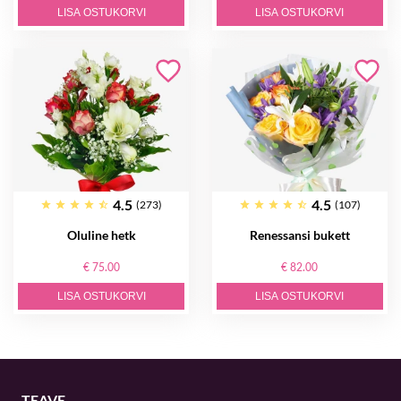
LISA OSTUKORVI
LISA OSTUKORVI
4.5
4.5
(273)
(107)
Oluline hetk
Renessansi bukett
€ 75.00
€ 82.00
LISA OSTUKORVI
LISA OSTUKORVI
TEAVE