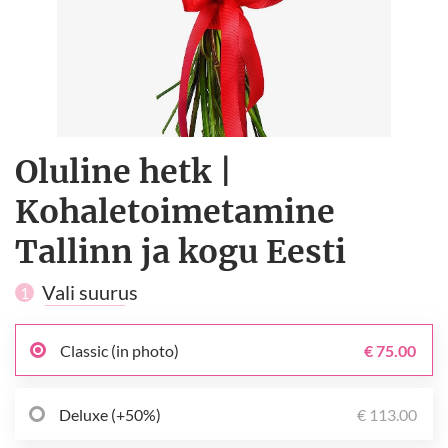
Oluline hetk |
Kohaletoimetamine
Tallinn ja kogu Eesti
Vali suurus
1
Classic (in photo)
€ 75.00
Deluxe (+50%)
€ 113.00