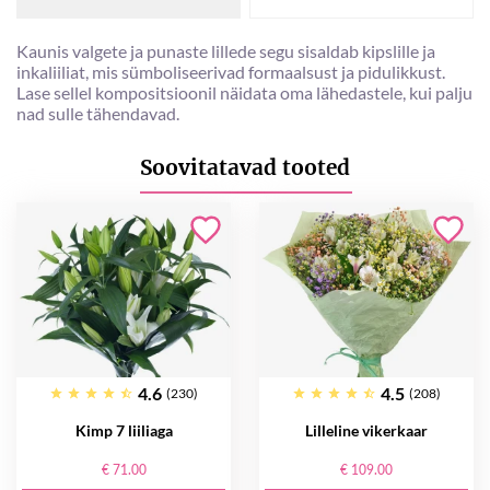
Kaunis valgete ja punaste lillede segu sisaldab kipslille ja
inkaliiliat, mis sümboliseerivad formaalsust ja pidulikkust.
Lase sellel kompositsioonil näidata oma lähedastele, kui palju
nad sulle tähendavad.
Soovitatavad tooted
4.6
4.5
(230)
(208)
Kimp 7 liiliaga
Lilleline vikerkaar
€ 71.00
€ 109.00