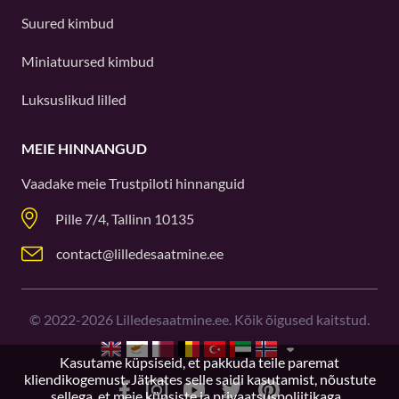
Suured kimbud
Miniatuursed kimbud
Luksuslikud lilled
MEIE HINNANGUD
Vaadake meie
Trustpiloti
hinnanguid
Pille 7/4, Tallinn 10135
contact@lilledesaatmine.ee
©
2022-2026
Lilledesaatmine.ee. Kõik õigused kaitstud.
Kasutame küpsiseid, et pakkuda teile paremat
kliendikogemust. Jätkates selle saidi kasutamist, nõustute
sellega, et meie
küpsiste ja privaatsuspoliitikaga.
.