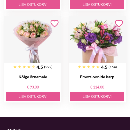
LISA OSTUKORVI
LISA OSTUKORVI
4.5
4.5
(292)
(154)
Kõige õrnemale
Emotsioonide karp
€ 93.00
€ 114.00
LISA OSTUKORVI
LISA OSTUKORVI