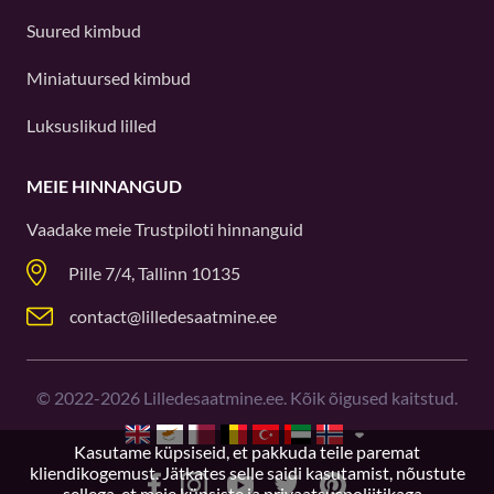
Suured kimbud
Miniatuursed kimbud
Luksuslikud lilled
MEIE HINNANGUD
Vaadake meie
Trustpiloti
hinnanguid
Pille 7/4, Tallinn 10135
contact@lilledesaatmine.ee
©
2022-2026
Lilledesaatmine.ee. Kõik õigused kaitstud.
Kasutame küpsiseid, et pakkuda teile paremat
kliendikogemust. Jätkates selle saidi kasutamist, nõustute
sellega, et meie
küpsiste ja privaatsuspoliitikaga.
.