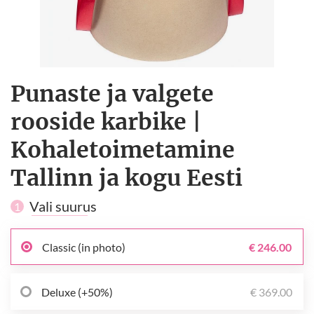
Punaste ja valgete
rooside karbike |
Kohaletoimetamine
Tallinn ja kogu Eesti
Vali suurus
1
Classic (in photo)
€ 246.00
Deluxe (+50%)
€ 369.00