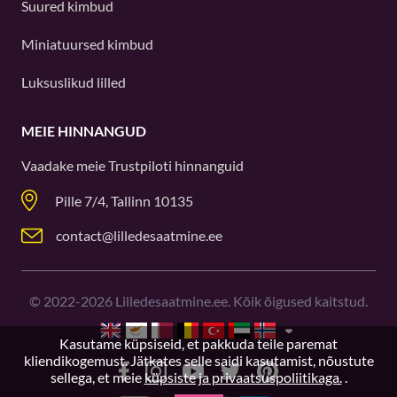
Suured kimbud
Miniatuursed kimbud
Luksuslikud lilled
MEIE HINNANGUD
Vaadake meie
Trustpiloti
hinnanguid
Pille 7/4, Tallinn 10135
contact@lilledesaatmine.ee
©
2022-2026
Lilledesaatmine.ee. Kõik õigused kaitstud.
Kasutame küpsiseid, et pakkuda teile paremat
kliendikogemust. Jätkates selle saidi kasutamist, nõustute
sellega, et meie
küpsiste ja privaatsuspoliitikaga.
.