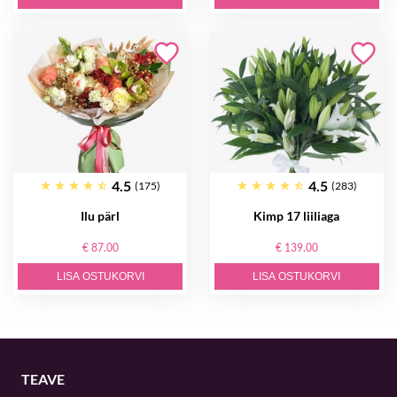
4.5
4.5
(175)
(283)
Ilu pärl
Kimp 17 liiliaga
€ 87.00
€ 139.00
LISA OSTUKORVI
LISA OSTUKORVI
TEAVE