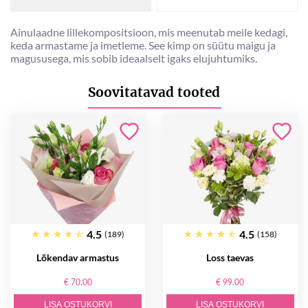
Ainulaadne lillekompositsioon, mis meenutab meile kedagi,
keda armastame ja imetleme. See kimp on süütu maigu ja
magususega, mis sobib ideaalselt igaks elujuhtumiks.
Soovitatavad tooted
4.5
4.5
(189)
(158)
Lõkendav armastus
Loss taevas
€ 70.00
€ 99.00
LISA OSTUKORVI
LISA OSTUKORVI