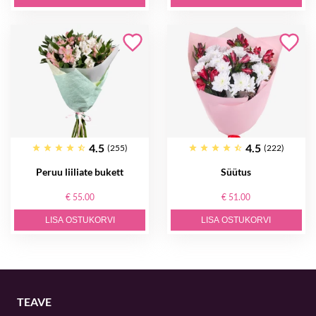
4.5
4.5
(255)
(222)
Peruu liiliate bukett
Süütus
€ 55.00
€ 51.00
LISA OSTUKORVI
LISA OSTUKORVI
TEAVE