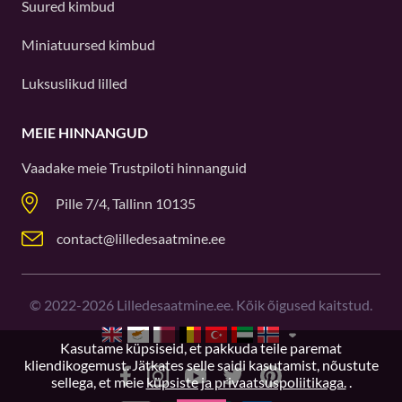
Suured kimbud
Miniatuursed kimbud
Luksuslikud lilled
MEIE HINNANGUD
Vaadake meie
Trustpiloti
hinnanguid
Pille 7/4, Tallinn 10135
contact@lilledesaatmine.ee
©
2022-2026
Lilledesaatmine.ee. Kõik õigused kaitstud.
Kasutame küpsiseid, et pakkuda teile paremat
kliendikogemust. Jätkates selle saidi kasutamist, nõustute
sellega, et meie
küpsiste ja privaatsuspoliitikaga.
.