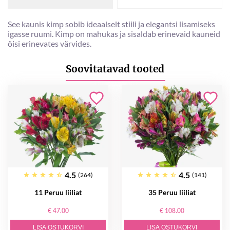
See kaunis kimp sobib ideaalselt stiili ja elegantsi lisamiseks
igasse ruumi. Kimp on mahukas ja sisaldab erinevaid kauneid
õisi erinevates värvides.
Soovitatavad tooted
4.5
4.5
(264)
(141)
11 Peruu liiliat
35 Peruu liiliat
€ 47.00
€ 108.00
LISA OSTUKORVI
LISA OSTUKORVI