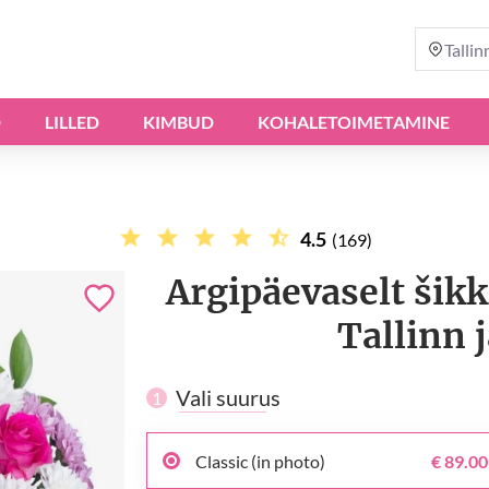
Tallin
D
LILLED
KIMBUD
KOHALETOIMETAMINE
4.5
(169)
Argipäevaselt šik
Tallinn 
Vali suurus
1
Classic (in photo)
€ 89.00