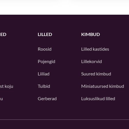
ED
LILLED
KIMBUD
Roosid
Lilled kastides
Pojengid
Lillekorvid
Liiliad
Suured kimbud
st koju
Tulbid
Miniatuursed kimbud
ju
Gerberad
Luksuslikud lilled