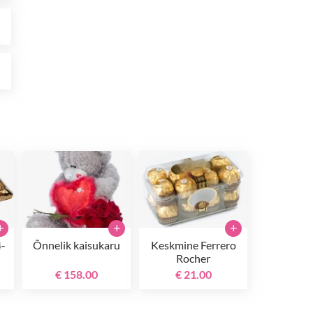
0
0
+
+
+
4-
Õnnelik kaisukaru
Keskmine Ferrero
Rocher
€ 158.00
€ 21.00