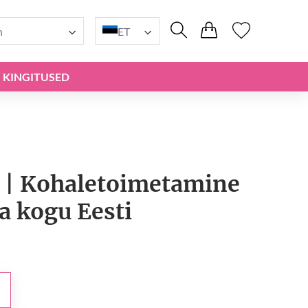
n
ET
KINGITUSED
k | Kohaletoimetamine
ja kogu Eesti