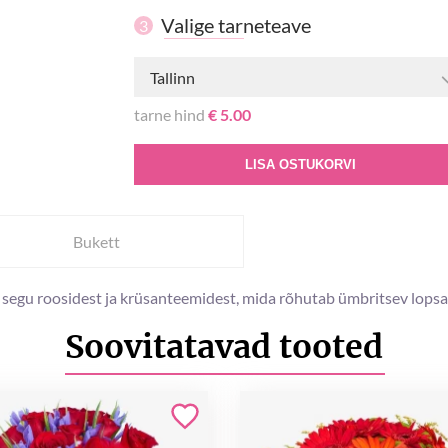
Valige tarneteave
3
Tallinn
tarne hind
€ 5.00
LISA OSTUKORVI
Bukett
 segu roosidest ja krüsanteemidest, mida rõhutab ümbritsev lopsa
Soovitatavad tooted