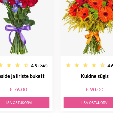
4.5
4.
(248)
side ja iiriste bukett
Kuldne sügis
€ 76.00
€ 90.00
LISA OSTUKORVI
LISA OSTUKORVI