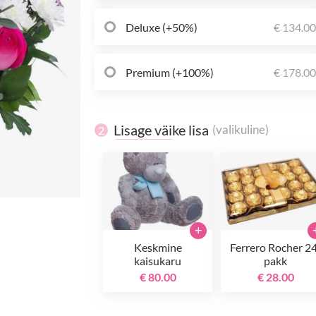
Deluxe (+50%)
€ 134.0
Premium (+100%)
€ 178.0
Lisage väike lisa
(valikuline)
2
+
Keskmine
Ferrero Rocher 2
kaisukaru
pakk
€ 80.00
€ 28.00