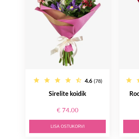
4.6
(78)
Sirelite koidik
Roo
€ 74.00
LISA OSTUKORVI