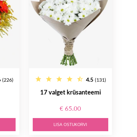
6
4.5
(226)
(131)
17 valget krüsanteemi
€ 65.00
LISA OSTUKORVI