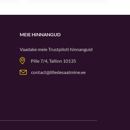
MEIE HINNANGUD
Vaadake meie
Trustpiloti
hinnanguid
Pille 7/4, Tallinn 10135
contact@lilledesaatmine.ee