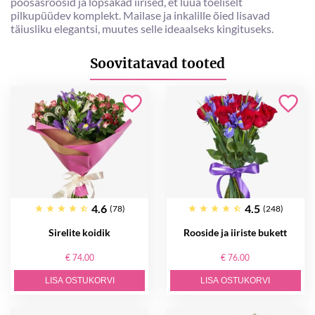
põõsasroosid ja lopsakad iirised, et luua tõeliselt
pilkupüüdev komplekt. Mailase ja inkalille õied lisavad
täiusliku elegantsi, muutes selle ideaalseks kingituseks.
Soovitatavad tooted
4.6
4.5
(78)
(248)
Sirelite koidik
Rooside ja iiriste bukett
€ 74.00
€ 76.00
LISA OSTUKORVI
LISA OSTUKORVI