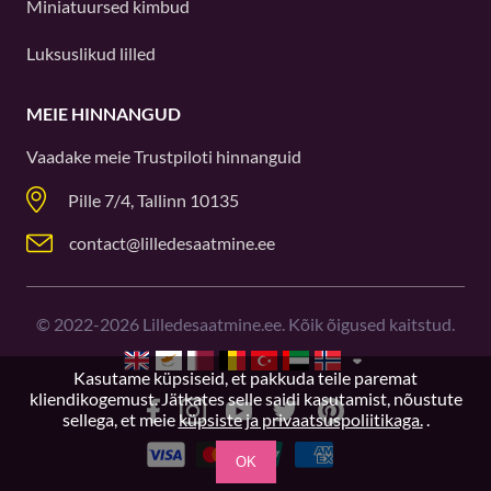
Miniatuursed kimbud
Luksuslikud lilled
MEIE HINNANGUD
Vaadake meie
Trustpiloti
hinnanguid
Pille 7/4, Tallinn 10135
contact@lilledesaatmine.ee
©
2022-2026
Lilledesaatmine.ee. Kõik õigused kaitstud.
Kasutame küpsiseid, et pakkuda teile paremat
kliendikogemust. Jätkates selle saidi kasutamist, nõustute
sellega, et meie
küpsiste ja privaatsuspoliitikaga.
.
OK