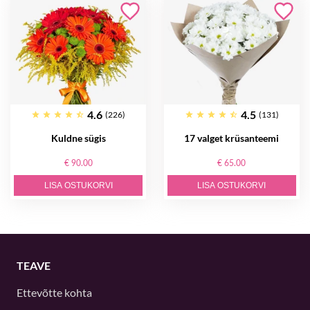
4.6
4.5
(226)
(131)
Kuldne sügis
17 valget krüsanteemi
€ 90.00
€ 65.00
LISA OSTUKORVI
LISA OSTUKORVI
TEAVE
Ettevõtte kohta