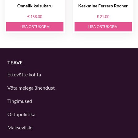
Õnnelik kaisukaru
Keskmine Ferrero Rocher
€ 158.00
€ 21.00
LISA OSTUKORVI
LISA OSTUKORVI
TEAVE
Ettevõtte kohta
Võta meiega ühendust
Tingimused
Ostupoliitika
Makseviisid