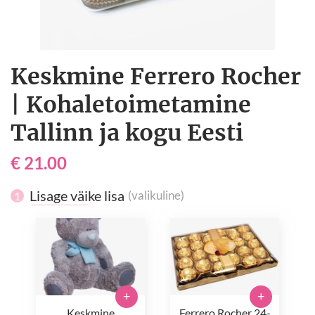
Keskmine Ferrero Rocher
| Kohaletoimetamine
Tallinn ja kogu Eesti
€ 21.00
Lisage väike lisa
(valikuline)
1
+
+
Keskmine
Ferrero Rocher 24-