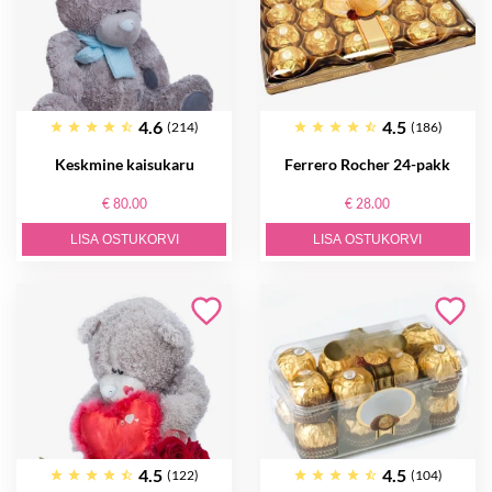
4.6
4.5
(214)
(186)
Keskmine kaisukaru
Ferrero Rocher 24-pakk
€ 80.00
€ 28.00
LISA OSTUKORVI
LISA OSTUKORVI
4.5
4.5
(122)
(104)