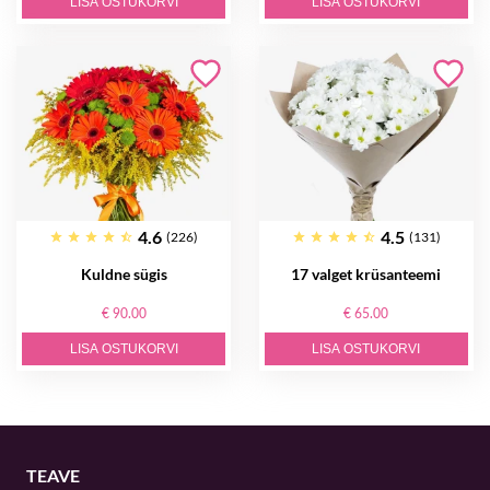
LISA OSTUKORVI
LISA OSTUKORVI
4.6
4.5
(226)
(131)
Kuldne sügis
17 valget krüsanteemi
€ 90.00
€ 65.00
LISA OSTUKORVI
LISA OSTUKORVI
TEAVE