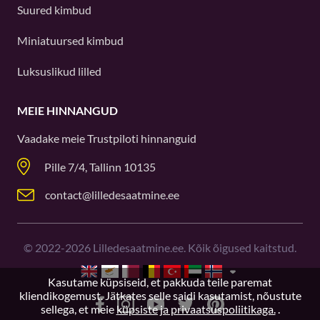
Suured kimbud
Miniatuursed kimbud
Luksuslikud lilled
MEIE HINNANGUD
Vaadake meie
Trustpiloti
hinnanguid
Pille 7/4, Tallinn 10135
contact@lilledesaatmine.ee
©
2022-2026
Lilledesaatmine.ee. Kõik õigused kaitstud.
Kasutame küpsiseid, et pakkuda teile paremat
kliendikogemust. Jätkates selle saidi kasutamist, nõustute
sellega, et meie
küpsiste ja privaatsuspoliitikaga.
.