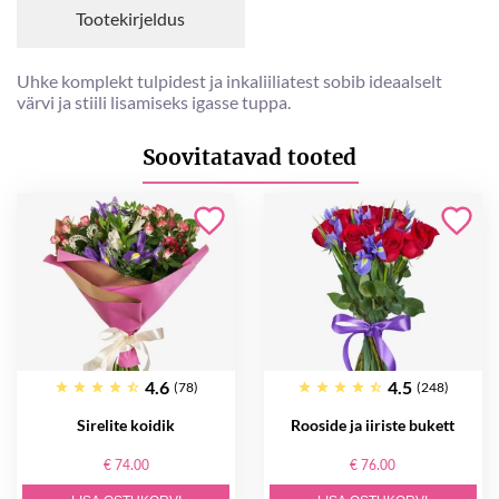
Tootekirjeldus
Uhke komplekt tulpidest ja inkaliiliatest sobib ideaalselt
värvi ja stiili lisamiseks igasse tuppa.
Soovitatavad tooted
4.6
4.5
(78)
(248)
Sirelite koidik
Rooside ja iiriste bukett
€ 74.00
€ 76.00