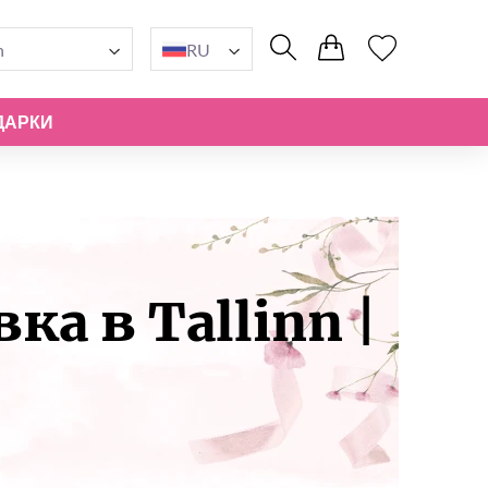
n
RU
ДАРКИ
а в Tallinn |