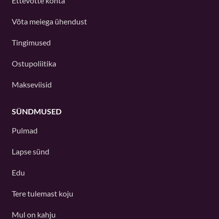
Ettevõtte kohta
Võta meiega ühendust
Tingimused
Ostupoliitika
Makseviisid
SÜNDMUSED
Pulmad
Lapse sünd
Edu
Tere tulemast koju
Mul on kahju