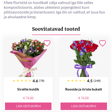
Meie floristid on hoolikalt välja valinud iga lille selles
kompositsioonis, alates uhketest pojengidest kuni
põõsasrooside ja lüsiantuseni. Iga õis on valitud, et luua ilus
ja ainulaadne kimp.
Soovitatavad tooted
4.6
4.5
(78)
(248)
Sirelite koidik
Rooside ja iiriste bukett
€ 74.00
€ 76.00
LISA OSTUKORVI
LISA OSTUKORVI