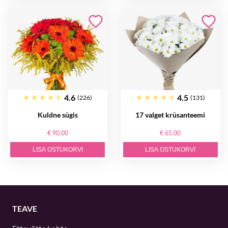
4.6
4.5
(226)
(131)
Kuldne sügis
17 valget krüsanteemi
€ 90.00
€ 65.00
LISA OSTUKORVI
LISA OSTUKORVI
TEAVE