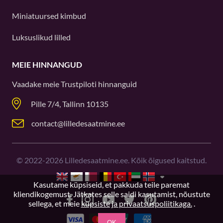
Miniatuursed kimbud
Luksuslikud lilled
MEIE HINNANGUD
Vaadake meie
Trustpiloti
hinnanguid
Pille 7/4, Tallinn 10135
contact@lilledesaatmine.ee
©
2022-2026
Lilledesaatmine.ee. Kõik õigused kaitstud.
Kasutame küpsiseid, et pakkuda teile paremat
kliendikogemust. Jätkates selle saidi kasutamist, nõustute
sellega, et meie
küpsiste ja privaatsuspoliitikaga.
.
OK